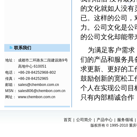
的文化就如人没有
已。这样的公司，
力。公司文化是公
的公司文化却能带
联系我们
为满足客户需求，
们的产品和服务具
地址：
成都市二环路东二段建设路9号
高地中心 610051
求更新、更好的工
电话：
+86-28-84252968-802
鼓励创新的宽松工
传真：
+86-28-84252965
邮箱：
sales@chembon.com.cn
个人在实现公司目
MSN：
sales806@chembon.com.cn
只有内部精诚合作
网址：
www.chembon.com.cn
首页
公司简介
产品中心
服务领域
|
|
|
版权所有 © 1995-201