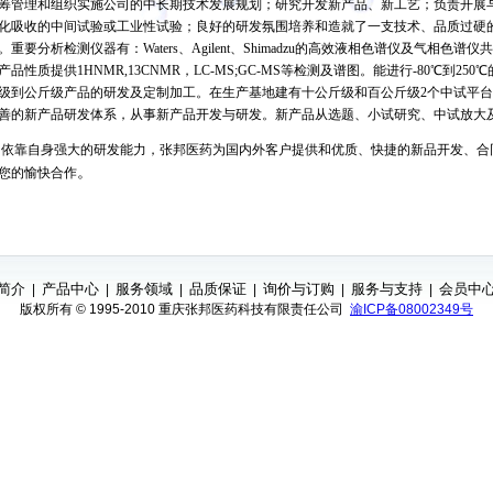
筹管理和组织实施公司的中长期技术发展规划；研究开发新产品、新工艺；负责开展
化吸收的中间试验或工业性试验；良好的研发氛围培养和造就了一支技术、品质过硬
。重要分析检测仪器有：Waters、Agilent、Shimadzu的高效液相色谱仪及气相
产品性质提供1HNMR,13CNMR，LC-MS;GC-MS等检测及谱图。能进行-80℃到2
级到公斤级产品的研发及定制加工。在生产基地建有十公斤级和百公斤级2个中试平台。参照I
善的新产品研发体系，从事新产品开发与研发。新产品从选题、小试研究、中试放大
靠自身强大的研发能力，张邦医药为国内外客户提供和优质、快捷的新品开发、合
。
您的愉快合作
简介
产品中心
服务领域
品质保证
询价与订购
服务与支持
会员中
|
|
|
|
|
|
版权所有 © 1995-2010 重庆张邦医药科技有限责任公司
渝ICP备08002349号