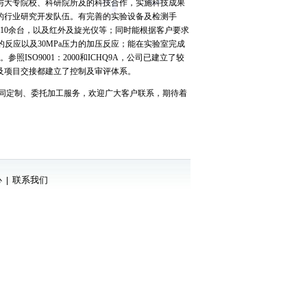
与大专院校、科研院所及的科技合作，实施科技成果
的行业研究开发队伍。有完善的实验设备及检测手
色谱仪共10余台，以及红外及旋光仪等；同时能根据客户要求
50℃的反应以及30MPa压力的加压反应；能在实验室完成
SO9001：2000和ICHQ9A，公司已建立了较
及项目交接都建立了控制及审评体系。
同定制、委托加工服务，欢迎广大客户联系，期待着
心
联系我们
|