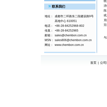
统
消
联系我们
段
或
地址：
成都市二环路东二段建设路9号
克
高地中心 610051
完
电话：
+86-28-84252968-802
传真：
+86-28-84252965
依
邮箱：
sales@chembon.com.cn
与
MSN：
sales806@chembon.com.cn
网址：
www.chembon.com.cn
首页
公司
|